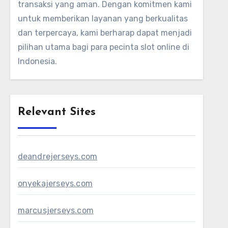
transaksi yang aman. Dengan komitmen kami
untuk memberikan layanan yang berkualitas
dan terpercaya, kami berharap dapat menjadi
pilihan utama bagi para pecinta slot online di
Indonesia.
Relevant Sites
deandrejerseys.com
onyekajerseys.com
marcusjerseys.com