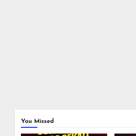
You Missed