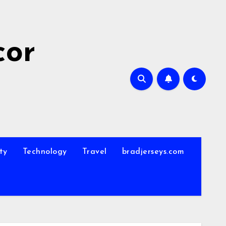
cor
ty
Technology
Travel
bradjerseys.com