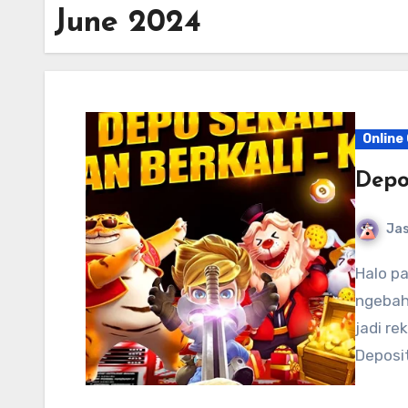
June 2024
Online
Depo
Jas
Halo para pecinta slot online! Kali ini kita bakal
ngebaha
jadi re
Deposi