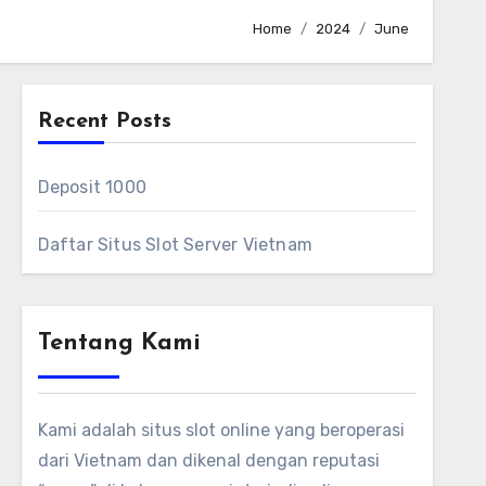
Home
2024
June
Recent Posts
Deposit 1000
Daftar Situs Slot Server Vietnam
Tentang Kami
Kami adalah situs slot online yang beroperasi
dari Vietnam dan dikenal dengan reputasi