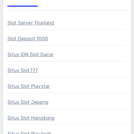
Slot Server Thailand
Slot Deposit 1000
Situs IDN Slot Gacor
Situs Slot777
Situs Slot Playstar
Situs Slot Jepang
Situs Slot Hongkong
Situs Slot Playtech